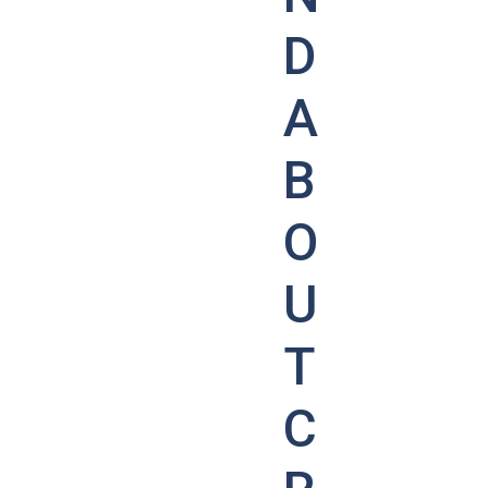
D
A
B
O
U
T
C