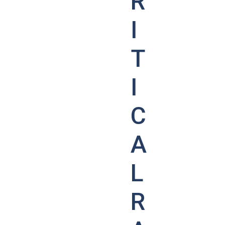
R
I
T
I
C
A
L
R