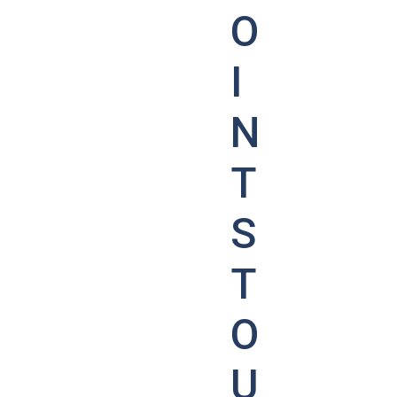
O
I
N
T
S
T
O
U