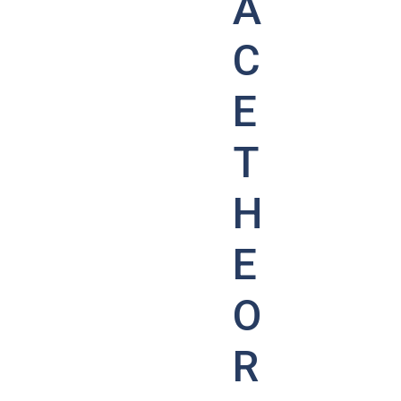
A
C
E
T
H
E
O
R