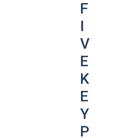
F
I
V
E
K
E
Y
P