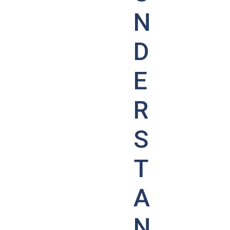
N
D
E
R
S
T
A
N